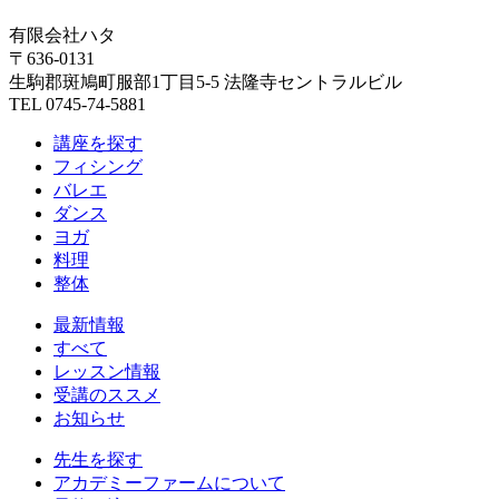
有限会社ハタ
〒636-0131
生駒郡斑鳩町服部1丁目5-5 法隆寺セントラルビル
TEL 0745-74-5881
講座を探す
フィシング
バレエ
ダンス
ヨガ
料理
整体
最新情報
すべて
レッスン情報
受講のススメ
お知らせ
先生を探す
アカデミーファームについて